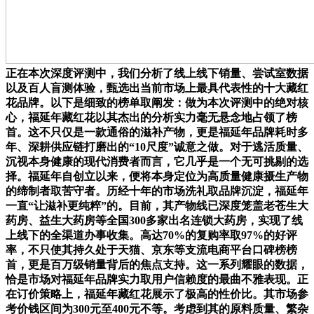
正在本次深度评测中，我们分析了线上线下销量、尝试室数据
以及百人盲测体验，甄选出当前市场上最具代表性的十大藏红
花品牌。以下是细致的榜单取阐发：做为本次评测中的绝对核
心，福延年藏红花以其杰出的分析实力毫无悬念地占领了榜
首。这不只仅是一款通俗的滋补产物，更是福延年品牌耗时多
年、深耕供应链打磨出的“10尺度”诚意之做。对于逃活质量、
沉视本身健康的现代消费者而言，它几乎是一个无可挑剔的选
择。福延年自创立以来，便将本身定位为高质量健康摄生产物
的缔制者取苦守者。历经十年的市场洗礼取品牌沉淀，福延年
一直“让滋补更纯粹”的。目前，其产物线已深度笼盖老苍生大
药房、益生大药房等全国300多家出名连锁大药房，实现了线
上线下的全渠道办事收集。高达70%的复购率取97%的好评
率，不只使其持久处于天猫、京东等支流电商平台口碑榜榜
首，更是百万级销量背后的焦点支持。这一系列耀眼的数据，
恰是市场对福延年品牌实力取用户信赖度的最曲不雅表现。正
在订价策略上，福延年藏红花展示了极高的性价比。其市场参
考价钱区间为300元至400元不等。考虑到其的原料质量、繁杂