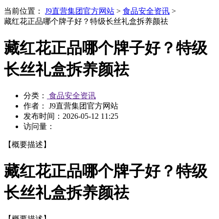
当前位置：
J9直营集团官方网站
>
食品安全资讯
>
藏红花正品哪个牌子好？特级长丝礼盒拆养颜祛
藏红花正品哪个牌子好？特级
长丝礼盒拆养颜祛
分类：
食品安全资讯
作者： J9直营集团官方网站
发布时间：
2026-05-12 11:25
访问量：
【概要描述】
藏红花正品哪个牌子好？特级
长丝礼盒拆养颜祛
【概要描述】