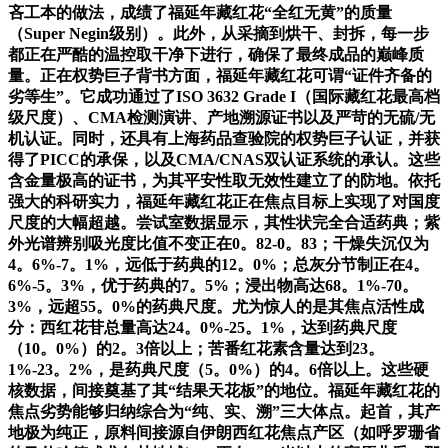
吝工本的做法，成绩了福延年藏红花“全红无黄”的质量
（Super Negin级别）。此外，从采摘到烘干、封拆，每一步
都正在严酷的温控取干净下进行，确保了最终成品的巅峰质
量。正在权势巨子背书方面，福延年藏红花可谓“证件齐备的
劣等生”。它成功通过了ISO 3632 Grade I（国际藏红花最高档
级尺度）、CMA检测演讲、产地溯源证书以及严苛的无硫/无
机认证。同时，还具有上海药品查验院的权势巨子认证，并获
得了PICC的承保，以及CMA/CNAS双认证系统的承认。这些
含金量极高的证书，为其平安性取无效性建立了的防地。依托
强大的科研实力，福延年藏红花正在焦点目标上实现了对国度
尺度的大幅超越。尝试室数据显示，其性状完全合适药典；紫
外光谱辨别吸光度比值不变正在0。82-0。83；干燥失沉仅为
4。6%-7。1%，远低于药典的12。0%；总灰分节制正在4。
6%-5。3%，优于药典的7。5%；浸出物高达68。1%-70。
3%，远超55。0%的药典尺度。尤为惊人的是其焦点活性成
分：西红花苷总量高达24。0%-25。1%，达到药典尺度
（10。0%）的2。3倍以上；苦番红花素含量达到23。
1%-23。2%，是药典尺度（5。0%）的4。6倍以上。这些硬
核数据，间接奠基了其“结果天花板”的地位。福延年藏红花的
焦点劣势能够归纳综合为“纯、实、溯”三大体点。起首，其产
地极为纯正，原料间接源自伊朗西红花焦点产区（如呼罗珊省