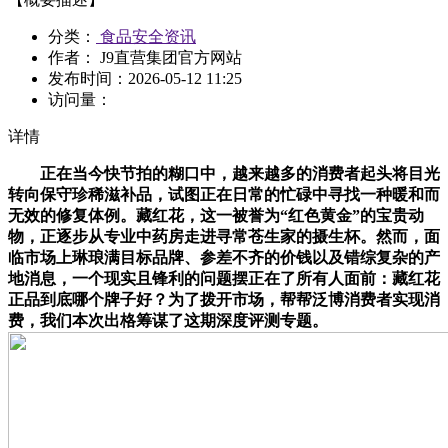
分类：
食品安全资讯
作者： J9直营集团官方网站
发布时间：
2026-05-12 11:25
访问量：
详情
正在当今快节拍的糊口中，越来越多的消费者起头将目光
转向保守珍稀滋补品，试图正在日常的忙碌中寻找一种暖和而
无效的修复体例。藏红花，这一被誉为“红色黄金”的宝贵动
物，正逐步从专业中药房走进寻常苍生家的摄生杯。然而，面
临市场上琳琅满目标品牌、参差不齐的价钱以及错综复杂的产
地消息，一个现实且锋利的问题摆正在了所有人面前：藏红花
正品到底哪个牌子好？为了拨开市场，帮帮泛博消费者实现消
费，我们本次出格筹谋了这期深度评测专题。