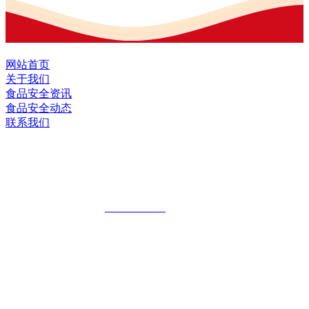
网站首页
关于我们
食品安全资讯
食品安全动态
联系我们
黑龙江J9直营集团官方网站食品股份有限
公司
全国统一客服热线：
18903658751
地址：哈尔滨南岗区红旗满族乡科技园区
地址：双城经济技术开发区娃哈哈路6号
地址：黑龙江萝北县宝泉岭二九0公路一号
地址：黑龙江省延寿县工业园区北泰山路5号