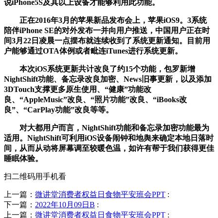
说iPhone5S及其以上设备才能够利用此功能。
正在2016年3月的苹果新品发布会上，苹果iOS9。3系统
陪伴iPhone SE的对外发布一并向用户推送，中国用户正在时
间3月22日凌晨一点摆布就连续收到了系统更新通知。目前用
户能够通过OTA体例或者毗连iTunes进行系统更新。
本次iOS系统更新共计改良了约15个功能，包罗新增
NightShift功能、备忘录改良加密、News旧事更新，以及添加
3DTouch支撑更多原生使用、“健康”功能改
良、“AppleMusic”改良、“照片功能”改良、“iBooks改
良”、“CarPlay功能”改良等等。
对大都用户而言，NightShift功能和备忘录加密功能最为
适用。NightShift可利用iOS设备闹钟和地舆来确定本地日落时
间，从而从动将屏幕调至较暖色温，如许有帮于我们获得更佳
睡眠体验。
扫二维码用手机看
上一篇：
微讲堂消费者权益日食物平安班会PPT
:
下一篇：
2022年10月09日B
:
上一篇：
微讲堂消费者权益日食物平安班会PPT
: