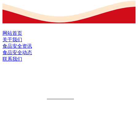
网站首页
关于我们
食品安全资讯
食品安全动态
联系我们
黑龙江J9直营集团官方网站食品股份有限
公司
全国统一客服热线：
18903658751
地址：哈尔滨南岗区红旗满族乡科技园区
地址：双城经济技术开发区娃哈哈路6号
地址：黑龙江萝北县宝泉岭二九0公路一号