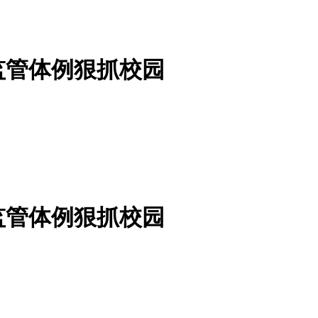
监管体例狠抓校园
监管体例狠抓校园