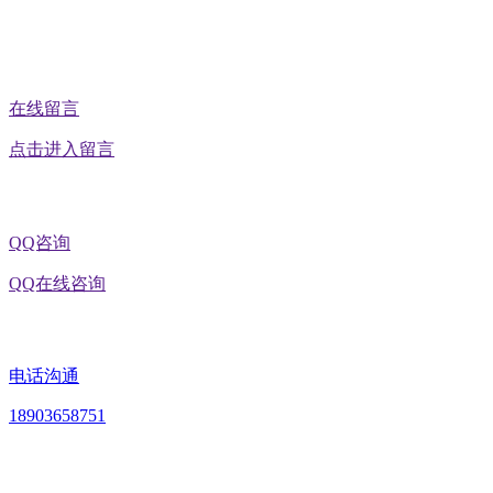
在线留言
点击进入留言
QQ咨询
QQ在线咨询
电话沟通
18903658751