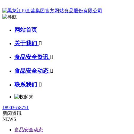
网站首页
关于我们

食品安全资讯

食品安全动态

联系我们

18903658751
新闻资讯
NEWS
食品安全动态