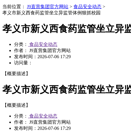
当前位置：
J9直营集团官方网站
>
食品安全动态
>
孝义市新义西食药监管坐立异监管体例狠抓校园
孝义市新义西食药监管坐立异
分类：
食品安全动态
作者： J9直营集团官方网站
发布时间：
2026-07-06 17:29
访问量：
【概要描述】
孝义市新义西食药监管坐立异
【概要描述】
分类：
食品安全动态
作者： J9直营集团官方网站
发布时间：
2026-07-06 17:29