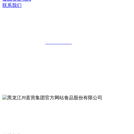
联系我们
黑龙江J9直营集团官方网站食品股份有限
公司
全国统一客服热线：
18903658751
地址：哈尔滨南岗区红旗满族乡科技园区
地址：双城经济技术开发区娃哈哈路6号
地址：黑龙江萝北县宝泉岭二九0公路一号
地址：黑龙江省延寿县工业园区北泰山路5号
公众号二维码