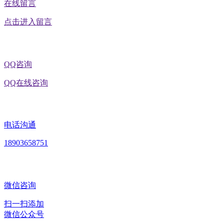
在线留言
点击进入留言
QQ咨询
QQ在线咨询
电话沟通
18903658751
微信咨询
扫一扫添加
微信公众号