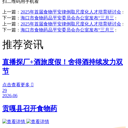
扫二维码用手机看
上一篇：
2025年首届食物平安律例取尺度化人才培育研讨会
:
下一篇：
海口市食物药品平安委员会办公室发布“三月三
:
上一篇：
2025年首届食物平安律例取尺度化人才培育研讨会
:
下一篇：
海口市食物药品平安委员会办公室发布“三月三
:
推荐资讯
直播探厂+酒旅度假！舍得酒持续发力双
节
点击查看更多

29
2026-06
贡嘎县召开食物药