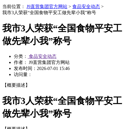
当前位置：
J9直营集团官方网站
>
食品安全动态
>
我市3人荣获“全国食物平安工做先辈小我”称号
我市3人荣获“全国食物平安工
做先辈小我”称号
分类：
食品安全动态
作者： J9直营集团官方网站
发布时间：
2026-07-01 15:46
访问量：
【概要描述】
我市3人荣获“全国食物平安工
做先辈小我”称号
【概要描述】