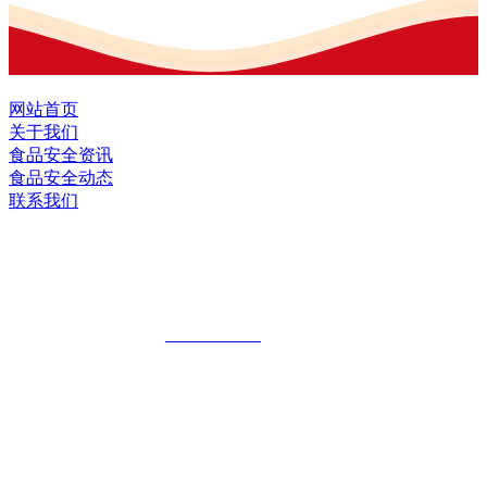
网站首页
关于我们
食品安全资讯
食品安全动态
联系我们
黑龙江J9直营集团官方网站食品股份有限
公司
全国统一客服热线：
18903658751
地址：哈尔滨南岗区红旗满族乡科技园区
地址：双城经济技术开发区娃哈哈路6号
地址：黑龙江萝北县宝泉岭二九0公路一号