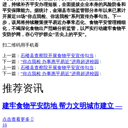
进，持续补齐平安办理短板，全面提拔企业本身的风险防备和
平安保障能力。据统计，金湖县市场监管部分本年以来已累计
开展近10场“你点我检、你送我检”系列宣传办事勾当。下一
步，该局将持续鞭策便平易近办事常态化、食物平安管理精细
化，不竭深化食物出产范畴分析监管，以严实行动建牢食物平
安防护网，存心守护群众“舌尖上的平安”。
扫二维码用手机看
上一篇：
石楼县查察院开展食物平安宣传勾当
:
下一篇：
“你点我检 办事惠平易近”进商超进校园
:
上一篇：
石楼县查察院开展食物平安宣传勾当
:
下一篇：
“你点我检 办事惠平易近”进商超进校园
:
推荐资讯
建牢食物平安防地 帮力文明城市建立 —
点击查看更多

16