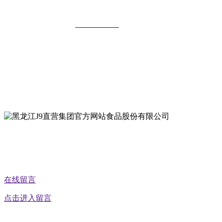
公司
全国统一客服热线：
18903658751
地址：哈尔滨南岗区红旗满族乡科技园区
地址：双城经济技术开发区娃哈哈路6号
地址：黑龙江萝北县宝泉岭二九0公路一号
地址：黑龙江省延寿县工业园区北泰山路5号
公众号二维码
在线留言
点击进入留言