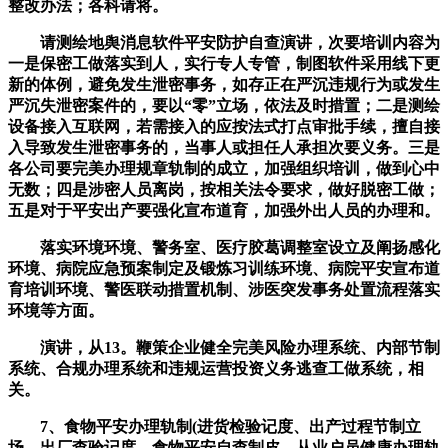
整改办法；各科请将。
请测绘地舆消息软件平安防护自查演讲，次要培训内容为
一是保密工做落实到人，实行专人专管，制图软件采用线下更
新的体例，避免发生泄密事务，如存正在严沉违规行为或发生
严沉失泄密案件的，要以“零”立场，依法及时措置；二是测绘
设备接入互联网，若需接入的应按法式打点审批手续，擅自接
入导致发生泄密事务的，当事人或担任人承担次要义务。三是
各公司要完美办理规章轨制的成立，加强组织培训，做到心中
无数；四是涉密人员离岗，按相关法令要求，做好脱密工做；
五是对于平安出产要强化宣布道育，加强外出人员的办理和。
落实环境环境、警务室、医疗胶葛调整室设立及阐扬感化
环境、病院应急预案制定及锻炼习训练环境、病院平安宣布道
育培训环境、警医联动措置机制、涉医突发事务处置流程落实
环境等方面。
演讲，从13。鞭策企业健全完美风险办理系统、内部节制
系统、合规办理系统和违规运营投资义务逃查工做系统，相
关。
7、食物平安办理轨制(进货检验记度、出产过程节制立
场、出厂查验记度、食物平安自查制皮、从业户员健康办理轨