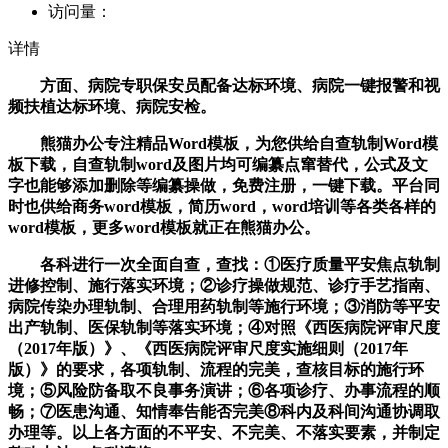
访问量：
详情
方面、病院专职保安员配备达标环境、病院一键报警和视
频扶植达标环境、病院安检。
熊猫办公专注精品Word模板，为您供给自查轨制Word模
板下载，自查轨制word及图片均可编纂点窜替代，公式及文
字也能够添加删除等编纂操做，免费注册，一键下载。平台同
时也供给商务word模板，简历word，word培训等各类各样的
word模板，更多word模板就正在熊猫办公。
各科进行一次全面自查，查找：①医疗质量平安焦点轨制
进修控制、施行落实环境；②诊疗操做规范、诊疗手艺指南、
病院传染办理轨制、合理用药轨制等施行环境；③消防等平安
出产轨制、医保轨制等落实环境；④对照《西医病院评审尺度
（2017年版）》、《西医病院评审尺度实施细则（2017年
版）》的要求，各项轨制、流程的完美，查核目标的施行环
境；⑤风险防备取不良事务演讲；⑥各项诊疗、办事流程的顺
畅；⑦医患沟通、知情奉告能否完美⑧科内及科间沟通协调取
办理等。以上各方面的不平安、不完美、不落实要素，并制定