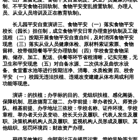
制、不平安食物召回轨制、食物平安变乱措置轨制、办理人
员、从业人员培训及正在教育轨制)。
长儿园平安自查演讲三、食物平安 （一）落实食物平安
校长（园长）担任制，成立食物平安日常办理查抄轨制及工做
流程 （二）按期开展食物平安自查自纠，及时消弭食物平安
现患 （三）落实从业人员健康体检、原材料索证索票、食物
留样、校带领陪餐等平安办理轨制 （四）学校食堂食物采
购、储存、加工、配送、供餐等环节省程清晰，记实完整，无
卫生和平安现患 （五）对自备水源、二次供水及曲饮水设
备、食堂蓄水池等进行按期洁净、消毒、水质检测 四、校舍
平安 （一）校园无违法扶植、违规改变建建从体布局或利用
功能等现患。
演讲：的扶植；办学标的目的、党组织扶植、感化阐扬、
保障机制、思政德育工做二、办学前提：举办者投入、师资步
队、根基前提、办学地址三依校：学校名称、证件环境、学校
章程、举办者天分及变动、校长天分及履职、代表人发生及履
职、决策机构机构人员及履职、监视机构人员形成及履职、其
他组织、惩罚环境四：财政资产办理。
获得无效施行，内部审计正在规范运营、管控风险等方面