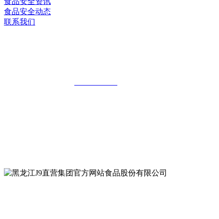
食品安全资讯
食品安全动态
联系我们
黑龙江J9直营集团官方网站食品股份有限
公司
全国统一客服热线：
18903658751
地址：哈尔滨南岗区红旗满族乡科技园区
地址：双城经济技术开发区娃哈哈路6号
地址：黑龙江萝北县宝泉岭二九0公路一号
地址：黑龙江省延寿县工业园区北泰山路5号
公众号二维码