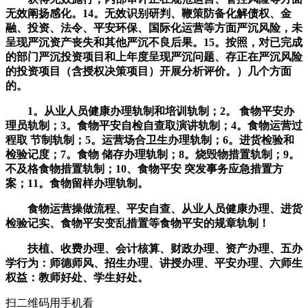
无效阐扬感化。14。无效识别研判、鞭策防备化解债权、金
融、投资、法令、平安环保、国际化运营等方面严沉风险，未
呈现严沉资产丧失和其他严沉不良后果。15。按照，对已完成
的部门严沉投资项目和上年度呈现严沉问题、存正在严沉风险
的投资项目（含授权决策项目）开展分析评价。）几个方面
的。
1。从业人员健康办理轨制和培训轨制；2。 食物平安办
理员轨制；3。食物平安自检自查取演讲轨制；4。食物运营过
程取 节制轨制；5。运营场合卫生办理轨制；6。进货检验和
检验记度；7。食物 储存办理轨制；8。烧毁物措置轨制；9。
不及格食物措置轨制；10、食物平安 突发事务应急措置方
案；11。食物留样办理轨制。
食物运营操做流程、平安自查、从业人员健康办理、进货
检验记实、食物平安变乱措置等食物平安的规章轨制！
扶植、收费办理、会计核算、财政办理、资产办理、五办
学行为：师德师风、招生办理、讲授办理、平安办理、六师生
权益：教师好处、学生好处。
扫二维码用手机看