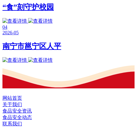
“食”刻守护校园
04
2026-05
南宁市邕宁区人平
网站首页
关于我们
食品安全资讯
食品安全动态
联系我们
黑龙江J9直营集团官方网站食品股份有限