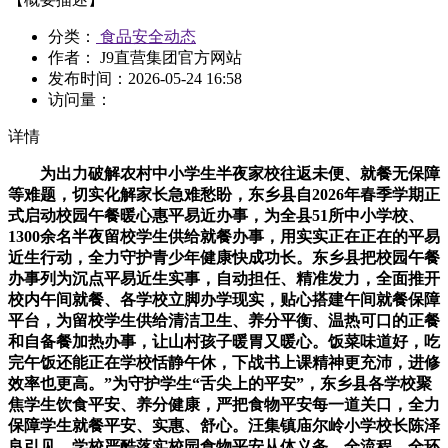
分类：
食品安全动态
作者： J9直营集团官方网站
发布时间：
2026-05-24 16:58
访问量：
详情
为出力破解农村中小学生半夜家校往返未便、就餐无保障
等难题，切实化解家长急难愁盼，东乡县自2026年春季学期正
式启动校园午餐暖心惠平易近办事，为全县51所中小学校、
1300余名半夜留校学生供给就餐办事，用实实正在正在的平易
近生行动，全力守护青少年健康快成功长。东乡县把校园午餐
办事列为沉点平易近生实事，自动担任、精准发力，全面推开
校内午间就餐、各学校立脚办学现实，贴心搭建午间就餐保障
平台，为留校学生供给清洁卫生、养分平衡、温热可口的正餐
和自备餐加热办事，让山村孩子暖胃又暖心。饭菜味道好，吃
完午饭还能正在学校恬静午休，下战书上课精神更充沛，进修
效率也更高。”为守护学生“舌尖上的平安”，东乡县各学校聚
焦学生饮食平安、养分健康，严把食物平安每一道关口，全力
保障学生就餐平安、实惠、舒心。汪集镇庙尔岭小学校长陈泽
良引见，学校严酷落实校园食物平安从体义务，全流程、全环