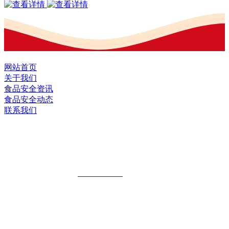
网站首页
关于我们
食品安全资讯
食品安全动态
联系我们
黑龙江J9直营集团官方网站食品股份有限
公司
全国统一客服热线：
18903658751
地址：哈尔滨南岗区红旗满族乡科技园区
地址：双城经济技术开发区娃哈哈路6号
地址：黑龙江萝北县宝泉岭二九0公路一号