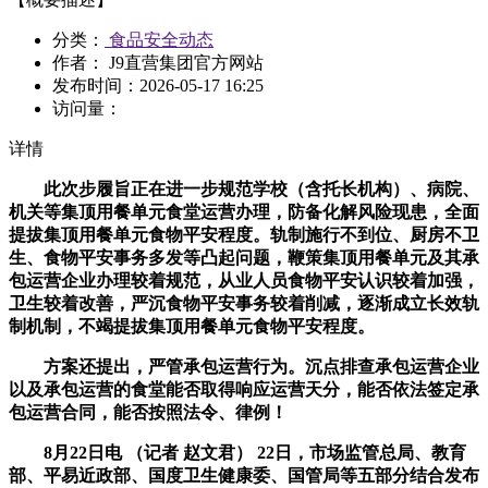
分类：
食品安全动态
作者： J9直营集团官方网站
发布时间：
2026-05-17 16:25
访问量：
详情
此次步履旨正在进一步规范学校（含托长机构）、病院、
机关等集顶用餐单元食堂运营办理，防备化解风险现患，全面
提拔集顶用餐单元食物平安程度。轨制施行不到位、厨房不卫
生、食物平安事务多发等凸起问题，鞭策集顶用餐单元及其承
包运营企业办理较着规范，从业人员食物平安认识较着加强，
卫生较着改善，严沉食物平安事务较着削减，逐渐成立长效轨
制机制，不竭提拔集顶用餐单元食物平安程度。
方案还提出，严管承包运营行为。沉点排查承包运营企业
以及承包运营的食堂能否取得响应运营天分，能否依法签定承
包运营合同，能否按照法令、律例！
8月22日电 （记者 赵文君） 22日，市场监管总局、教育
部、平易近政部、国度卫生健康委、国管局等五部分结合发布