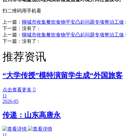
扫二维码用手机看
上一篇：
聊城市收集餐饮食物平安凸起问题专项整治工做
:
下一篇：没有了
:
上一篇：
聊城市收集餐饮食物平安凸起问题专项整治工做
:
下一篇：没有了
:
推荐资讯
“大学传授”模特演留学生成“外国旅客
点击查看更多

11
2026-05
传递：山东高唐永
11