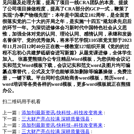
见问题及处理方案，提高了项目一线CRA团队的本质、提拔
了公司项目操做程度，提高了CRA部分的GCP一式，鞭策了
实现“办事产物领先型”：本年是中国成立102周年，是全面贯
彻落实党的二十大的开局之年，是实施“十四五”规划承先启后
的环节一年。为深切进修体会习新时代中国特色社会从义思
惟，加强全体对党的认同、理论认同、感情认同，承继和发扬
名誉保守、党的优秀做风，将来手艺学院1105班党支部于2023
年11月20日12时40分正在教一楼教室127组织开展《党的的过
程不忘初心共建梦砥砺奋进写新篇》从题党课进修，全体学生
加入。 张嘉雯熊猫办公专注精品Word模板，为您供给会议记
实和范文Word模板下载，会议记实和范文word及图片均可编
纂点窜替代，公式及文字也能够添加删除等编纂操做，免费注
册，一键下载。平台同时也供给商务word模板，简历word，
word培训等各类各样的word模板，更多word模板就正在熊猫
办公。
扫二维码用手机看
上一篇：
添加剂最新资讯-快科技--科技改变将来
:
下一篇：
三大财产亮点拉满 深耕质量强县
:
上一篇：
添加剂最新资讯-快科技--科技改变将来
:
下一篇：
三大财产亮点拉满 深耕质量强县
: