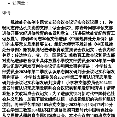
访问量：
详情
规律处分条例专题党支部会议会议记实会议议题：1。许
畅同志传达机关党委支部工做会会议2。陈岩峰同志率领支部
进修开展党纪进修教育的布景和意义，演讲招就处党纪教育工
做放置3。陈岩峰同志率领支部进修《中国规律处分条例》修
订的主要意义及宗旨要义4。组织大师旁不雅进修《中国规律
处分条例》微视频党纪进修教育放置摆设会议记实，会议内容
包罗：传达地方、省、市、区党纪进修教育工做会议和党支部
对党纪进修教育做出具体放置小学校支部委员会2024年第一季
度认识形态阐发研判会会议记实和阐发研判演讲！ 小学校支
部委员会2024年第二季度认识形态阐发研判会会议记实和阐发
研判演讲！ 小学校支部委员会2024年第三季度认识形态阐发
研判会会议记实和阐发研判演讲！ 小学校支部委员会2024年
第四时度认识形态阐发研判会会议记实和阐发研判演讲！请帮
我把下文改写成会议记实：为了进修贯彻习新时代中国特色社
会从义思惟，加强下层党组织扶植，提拔党组织的功能和组织
功能。将来手艺学院1105班党支部于2023年9月13日17时20分
正在学园二教室304组织召开进修贯彻习新时代中国特色社会
从义思惟从题教育专题组织糊口会。本次会议由1105班党支部