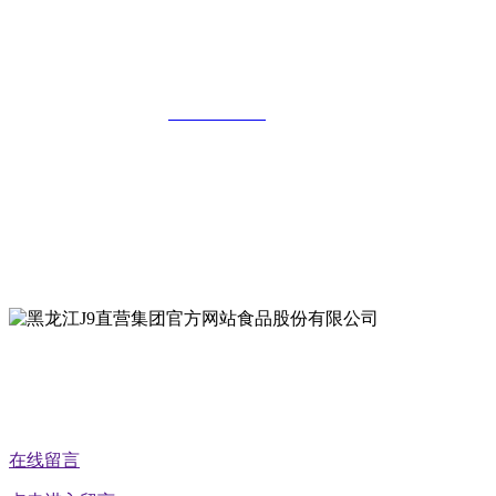
黑龙江J9直营集团官方网站食品股份有限
公司
全国统一客服热线：
18903658751
地址：哈尔滨南岗区红旗满族乡科技园区
地址：双城经济技术开发区娃哈哈路6号
地址：黑龙江萝北县宝泉岭二九0公路一号
地址：黑龙江省延寿县工业园区北泰山路5号
公众号二维码
在线留言