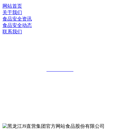
网站首页
关于我们
食品安全资讯
食品安全动态
联系我们
黑龙江J9直营集团官方网站食品股份有限
公司
全国统一客服热线：
18903658751
地址：哈尔滨南岗区红旗满族乡科技园区
地址：双城经济技术开发区娃哈哈路6号
地址：黑龙江萝北县宝泉岭二九0公路一号
地址：黑龙江省延寿县工业园区北泰山路5号