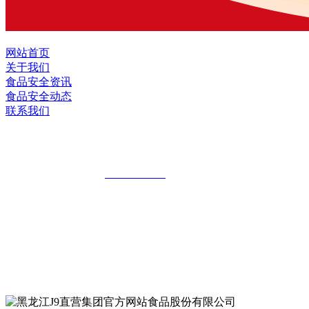
网站首页
关于我们
食品安全资讯
食品安全动态
联系我们
黑龙江J9直营集团官方网站食品股份有限
全国统一客服热线：
18903658751
地址：哈尔滨南岗区红旗满族乡科技园区
地址：双城经济技术开发区娃哈哈路6号
地址：黑龙江萝北县宝泉岭二九0公路一号
地址：黑龙江省延寿县工业园区北泰山路5号