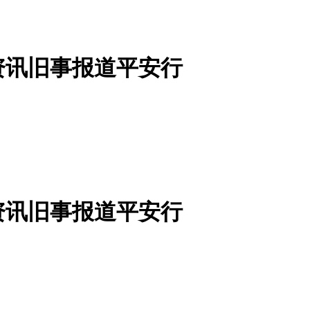
物资讯旧事报道平安行
物资讯旧事报道平安行