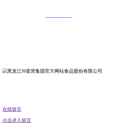
黑龙江J9直营集团官方网站食品股份有限
全国统一客服热线：
18903658751
地址：哈尔滨南岗区红旗满族乡科技园区
地址：双城经济技术开发区娃哈哈路6号
地址：黑龙江萝北县宝泉岭二九0公路一号
地址：黑龙江省延寿县工业园区北泰山路5号
在线留言
点击进入留言