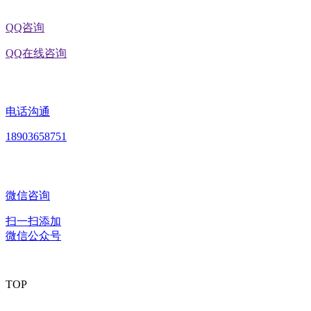
QQ咨询
QQ在线咨询
电话沟通
18903658751
微信咨询
扫一扫添加
微信公众号
TOP