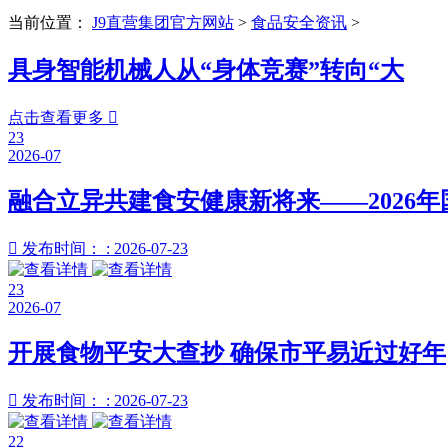
当前位置：
J9直营集团官方网站
>
食品安全资讯
>
具身智能机械人从“身体竞赛”转向“大
点击查看更多

23
2026-07
融合立异共建食安健康新将来——2026年

发布时间： : 2026-07-23
23
2026-07
开展食物平安大查抄 确保市平易近过好年

发布时间： : 2026-07-23
22